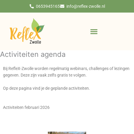
Ga
0653945165
info@reflex-zwolle.nl
naar
de
inhoud
Activiteiten agenda
Bij RefleX-Zwolle worden regelmatig webinars, challenges of lezingen
gegeven. Deze zijn vaak zelfs gratis te volgen.
Op deze pagina vind je de geplande activiteiten.
Activiteiten februari 2026