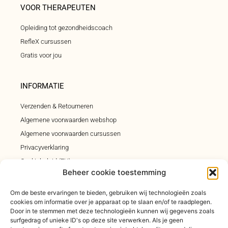
VOOR THERAPEUTEN
Opleiding tot gezondheidscoach
RefleX cursussen
Gratis voor jou
INFORMATIE
Verzenden & Retourneren
Algemene voorwaarden webshop
Algemene voorwaarden cursussen
Privacyverklaring
Cookiebeleid (EU)
Beheer cookie toestemming
Klachtenregeling
Om de beste ervaringen te bieden, gebruiken wij technologieën zoals
cookies om informatie over je apparaat op te slaan en/of te raadplegen.
INSCHRIJVEN INSPIRATIEMAIL
Door in te stemmen met deze technologieën kunnen wij gegevens zoals
surfgedrag of unieke ID's op deze site verwerken. Als je geen
Elke vrijdagochtend om 9.00 uur een inspiratiemail n je