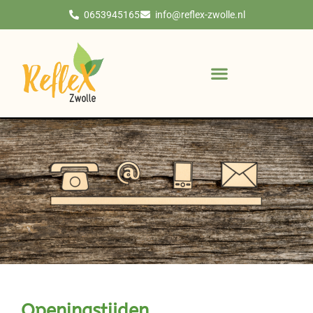
Ga
0653945165
info@reflex-zwolle.nl
naar
de
inhoud
Openingstijden