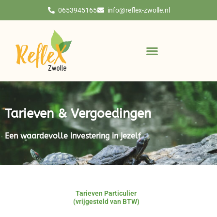
Ga
0653945165
info@reflex-zwolle.nl
naar
de
inhoud
Tarieven & Vergoedingen
Een waardevolle investering in jezelf
Tarieven Particulier
(vrijgesteld van BTW)