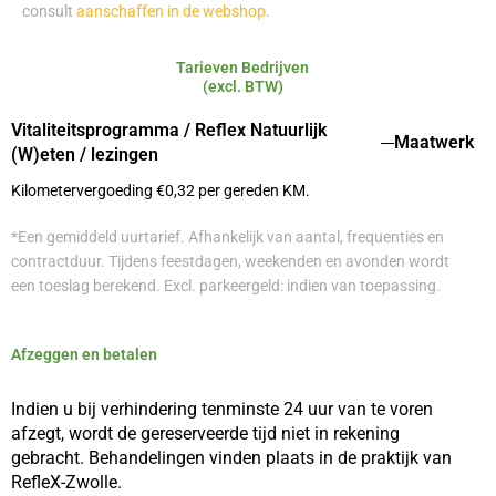
consult
aanschaffen in de webshop
.
Tarieven Bedrijven
(excl. BTW)
Vitaliteitsprogramma / Reflex Natuurlijk
Maatwerk
(W)eten / lezingen
Kilometervergoeding €0,32 per gereden KM.
*Een gemiddeld uurtarief. Afhankelijk van aantal, frequenties en
contractduur. Tijdens feestdagen, weekenden en avonden wordt
een toeslag berekend. Excl. parkeergeld: indien van toepassing.
Afzeggen en betalen
Indien u bij verhindering tenminste 24 uur van te voren
afzegt, wordt de gereserveerde tijd niet in rekening
gebracht. Behandelingen vinden plaats in de praktijk van
RefleX-Zwolle.