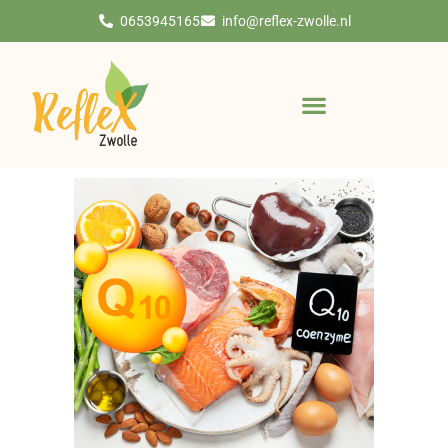
Ga
0653945165
info@reflex-zwolle.nl
naar
de
inhoud