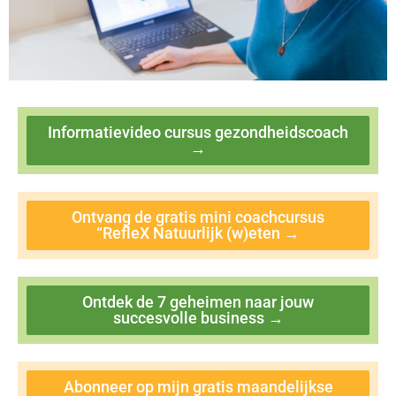
Informatievideo cursus gezondheidscoach
→
Ontvang de gratis mini coachcursus
“RefleX Natuurlijk (w)eten →
Ontdek de 7 geheimen naar jouw
succesvolle business →
Abonneer op mijn gratis maandelijkse