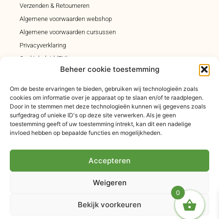
Verzenden & Retourneren
Algemene voorwaarden webshop
Algemene voorwaarden cursussen
Privacyverklaring
Cookiebeleid (EU)
Beheer cookie toestemming
Klachtenregeling
Om de beste ervaringen te bieden, gebruiken wij technologieën zoals
cookies om informatie over je apparaat op te slaan en/of te raadplegen.
INSCHRIJVEN INSPIRATIEMAIL
Door in te stemmen met deze technologieën kunnen wij gegevens zoals
surfgedrag of unieke ID's op deze site verwerken. Als je geen
Elke vrijdagochtend om 9.00 uur een inspiratiemail n je
toestemming geeft of uw toestemming intrekt, kan dit een nadelige
mailbox, vol met voeding- orthomoleculaire-, leefstijl en
invloed hebben op bepaalde functies en mogelijkheden.
natuurgeneeskundige tips. Steeds een ander thema
uitgediept.
Accepteren
Weigeren
INSCHRIJVEN
0
Bekijk voorkeuren