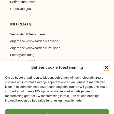
RefleX cursussen
Gratis voor jou
INFORMATIE
Verzenden & Retourneren
Algemene voorwaarden webshop
Algemene voorwaarden cursussen
Privacyverklaring
Cookiebeleid (EU)
Beheer cookie toestemming
Klachtenregeling
Om de beste ervaringen te bieden, gebruiken wij technologieën zoals
cookies om informatie over je apparaat op te slaan en/of te raadplegen.
INSCHRIJVEN INSPIRATIEMAIL
Door in te stemmen met deze technologieën kunnen wij gegevens zoals
surfgedrag of unieke ID's op deze site verwerken. Als je geen
Elke vrijdagochtend om 9.00 uur een inspiratiemail n je
toestemming geeft of uw toestemming intrekt, kan dit een nadelige
mailbox, vol met voeding- orthomoleculaire-, leefstijl en
invloed hebben op bepaalde functies en mogelijkheden.
natuurgeneeskundige tips. Steeds een ander thema
uitgediept.