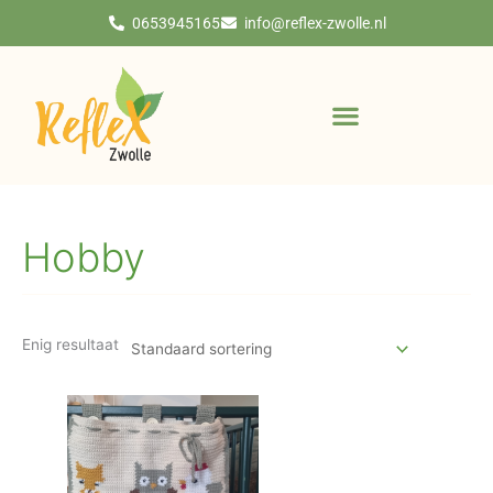
Ga
0653945165
info@reflex-zwolle.nl
naar
de
inhoud
Hobby
Enig resultaat