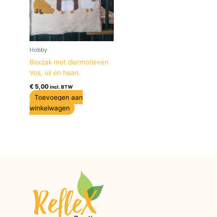
Hobby
Boxzak met diermotieven
Vos, uil en haan.
€
5,00
incl. BTW
Toevoegen aan
winkelwagen