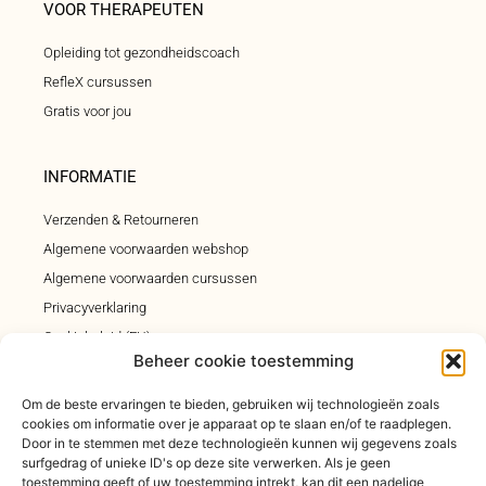
VOOR THERAPEUTEN
Opleiding tot gezondheidscoach
RefleX cursussen
Gratis voor jou
INFORMATIE
Verzenden & Retourneren
Algemene voorwaarden webshop
Algemene voorwaarden cursussen
Privacyverklaring
Cookiebeleid (EU)
Beheer cookie toestemming
Klachtenregeling
Om de beste ervaringen te bieden, gebruiken wij technologieën zoals
cookies om informatie over je apparaat op te slaan en/of te raadplegen.
INSCHRIJVEN INSPIRATIEMAIL
Door in te stemmen met deze technologieën kunnen wij gegevens zoals
surfgedrag of unieke ID's op deze site verwerken. Als je geen
Elke vrijdagochtend om 9.00 uur een inspiratiemail n je
toestemming geeft of uw toestemming intrekt, kan dit een nadelige