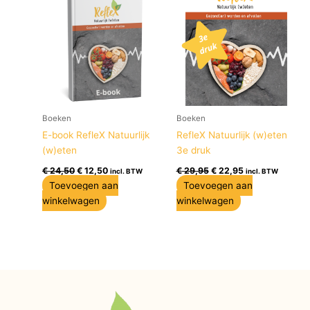
€ 24,50.
€ 12,50.
€ 29,95.
€ 22,95.
Boeken
Boeken
E-book RefleX Natuurlijk
RefleX Natuurlijk (w)eten
(w)eten
3e druk
€
24,50
€
12,50
€
29,95
€
22,95
incl. BTW
incl. BTW
Toevoegen aan
Toevoegen aan
winkelwagen
winkelwagen