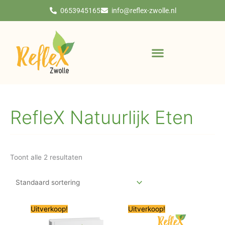
Ga
0653945165
info@reflex-zwolle.nl
naar
de
inhoud
RefleX Natuurlijk Eten
Toont alle 2 resultaten
Oorspronkelijke
Huidige
Oorspronkelijke
Huidige
Uitverkoop!
Uitverkoop!
prijs
prijs
prijs
prijs
was:
is:
was:
is: