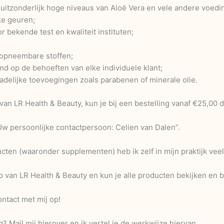
 uitzonderlijk hoge niveaus van Aloë Vera en vele andere voedi
ke geuren;
 bekende test en kwaliteit instituten;
opneembare stoffen;
md op de behoeften van elke individuele klant;
delijke toevoegingen zoals parabenen of minerale olie.
an LR Health & Beauty, kun je bij een bestelling vanaf €25,00 
“Uw persoonlijke contactpersoon: Celien van Dalen”.
en (waaronder supplementen) heb ik zelf in mijn praktijk veel
van LR Health & Beauty en kun je alle producten bekijken en b
ntact met mij op!
? Mail mij hierover en ik vertel je de werkwijze hiervan.