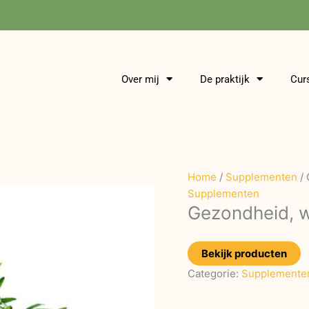
Over mij
De praktijk
Cur
Home
/
Supplementen
/ 
Supplementen
Gezondheid, w
Bekijk producten
Categorie:
Supplemente