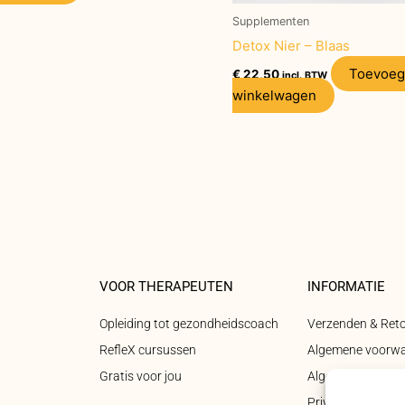
Supplementen
Detox Nier – Blaas
Toevoeg
€
22,50
incl. BTW
winkelwagen
VOOR THERAPEUTEN
INFORMATIE
Opleiding tot gezondheidscoach
Verzenden & Ret
RefleX cursussen
Algemene voorw
Gratis voor jou
Algemene voorwa
Privacyverklaring