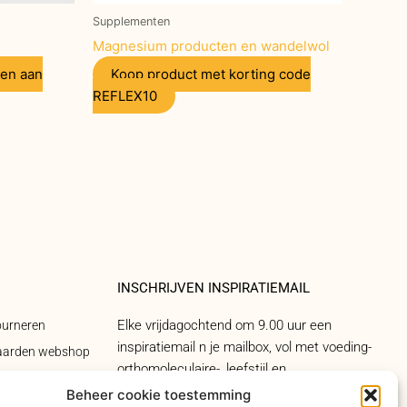
Supplementen
Magnesium producten en wandelwol
en aan
Koop product met korting code
REFLEX10
INSCHRIJVEN INSPIRATIEMAIL
Elke vrijdagochtend om 9.00 uur een
ourneren
inspiratiemail n je mailbox, vol met voeding-
aarden webshop
orthomoleculaire-, leefstijl en
arden cursussen
natuurgeneeskundige tips. Steeds een ander
Beheer cookie toestemming