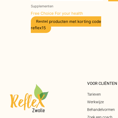
Supplementen
Free Choice For your health
Bestel producten met korting code
reflex15
VOOR CLIËNTEN
Tarieven
Werkwijze
Behandelvormen
Zoek een coach