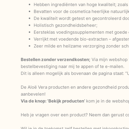
Hebben ingrediënten van hoge kwaliteit; zoals
Bevatten voor de cosmetica heerlijke natuurlij
De kwaliteit wordt getest en gecontroleerd door
Holistisch gezondheidsbeheer;
Eersteklas voedingssupplementen met goede 
Verrijkt met voedende bio-extracten – afgeste
Zeer milde en heilzame verzorging zonder scha
Bestellen zonder verzendkosten;
Via mijn webshop v
bestelbevestiging naar mij te appen of te e-mailen.
Dit is alleen mogelijk als bovenaan de pagina staat: 
De Aloë Vera producten en andere gezondheid product
aanbevelen!
Via de knop: ‘Bekijk producten’
kom je in de webshop 
Heb je vragen over een product? Neem dan gerust co
Wil je in de toekomst zelf bestellen met inkoopkorting