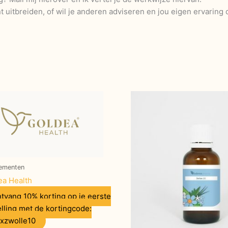
nt uitbreiden, of wil je anderen adviseren en jou eigen ervaring 
ementen
ea Health
tvang 10% korting op je eerste
lling met de kortingcode:
exzwolle10