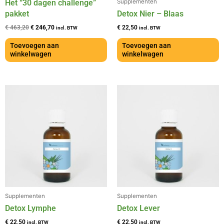
Het “30 dagen challenge”
Supplementen
pakket
Detox Nier – Blaas
€
463,20
€
246,70
€
22,50
incl. BTW
incl. BTW
Toevoegen aan
Toevoegen aan
winkelwagen
winkelwagen
Supplementen
Supplementen
Detox Lymphe
Detox Lever
€
22,50
€
22,50
incl. BTW
incl. BTW