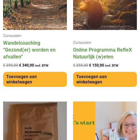
Cursussen
Wandelcoaching
Cursussen
“Gezond(er) worden en
Online Programma RefleX
afvallen”
Natuurlijk (w)eten
€
390,00
€
340,00
€
250,00
€
150,00
incl. BTW
incl. BTW
Toevoegen aan
Toevoegen aan
winkelwagen
winkelwagen