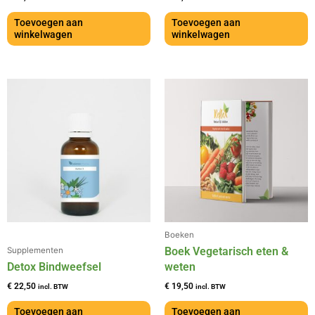
Toevoegen aan
Toevoegen aan
winkelwagen
winkelwagen
Boeken
Boek Vegetarisch eten &
Supplementen
Detox Bindweefsel
weten
€
22,50
€
19,50
incl. BTW
incl. BTW
Toevoegen aan
Toevoegen aan