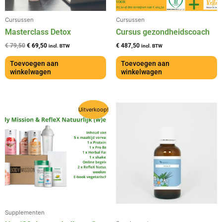
Cursussen
Cursussen
Masterclass Detox
Cursus gezondheidscoach
€
79,50
€
69,50
€
487,50
incl. BTW
incl. BTW
Toevoegen aan
Toevoegen aan
winkelwagen
winkelwagen
Oorspronkelijke
Huidige
Uitverkoop!
prijs
prijs
was:
is:
€ 463,20.
€ 246,70.
Supplementen