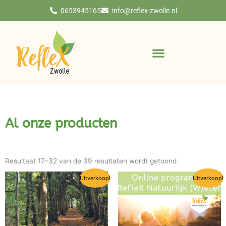
Ga
0653945165
info@reflex-zwolle.nl
naar
de
inhoud
Al onze producten
Resultaat 17–32 van de 39 resultaten wordt getoond
Oorspronkelijke
Huidige
Oorspronkelijke
Huidige
Uitverkoop!
Uitverkoop!
prijs
prijs
prijs
prijs
was:
is:
was:
is:
€ 390,00.
€ 340,00.
€ 250,00.
€ 150,00.