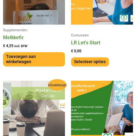
Supplementen
Cursussen
Melkkefir
LR Let’s Start
€
4,25
incl. BTW
€
0,00
Toevoegen aan
winkelwagen
Selecteer opties
Oorspronkelijke
Huidige
Uitverkoop!
prijs
prijs
was:
is:
€ 79,50.
€ 69,50.