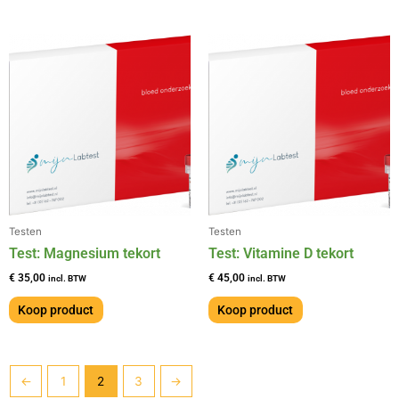
Testen
Testen
Test: Magnesium tekort
Test: Vitamine D tekort
€
35,00
€
45,00
incl. BTW
incl. BTW
Koop product
Koop product
←
1
2
3
→