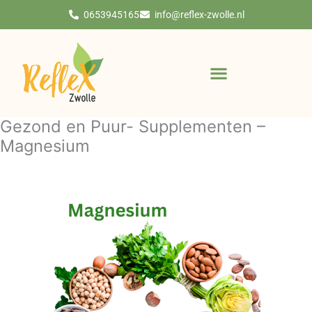
Ga
0653945165
info@reflex-zwolle.nl
naar
de
inhoud
Gezond en Puur- Supplementen –
Magnesium