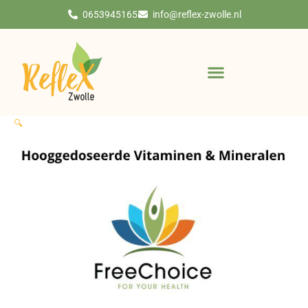
Ga
0653945165
info@reflex-zwolle.nl
naar
de
inhoud
🔍