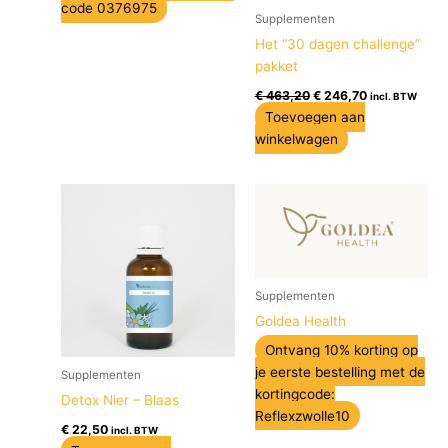
code 0376975
Supplementen
Het “30 dagen challenge”
pakket
€
463,20
€
246,70
incl. BTW
Toevoegen aan
winkelwagen
Supplementen
Goldea Health
Ontvang 10% korting op
je eerste bestelling met de
Supplementen
kortingcode:
Detox Nier – Blaas
Reflexzwolle10
€
22,50
incl. BTW