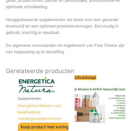
geluk, productiviteit, plezier en persoonlijke, professionele en
spirituele ontwikkeling.
Hooggedoseerde supplementen als basis voor een gezonde
levensstijl en een optimaal prestatievermogen. Eenvoudig in
gebruik, krachtig in resultaat.
De algemene voorwaarden en regelement van Free Choice zijn
van toepassing op je bestelling.
Gerelateerde producten
Oorspronkelijke
Huidige
Uitverkoop!
prijs
prijs
was:
is:
€ 463,20.
€ 246,70.
Supplementen
Energetica Natura voor
kwalitatieve
voedingssupplementen
Koop product met korting