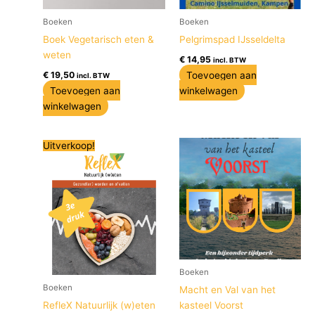
Boeken
Boeken
Boek Vegetarisch eten &
Pelgrimspad IJsseldelta
weten
€
14,95
incl. BTW
Toevoegen aan
€
19,50
incl. BTW
Toevoegen aan
winkelwagen
winkelwagen
Oorspronkelijke
Huidige
Uitverkoop!
prijs
prijs
was:
is:
€ 29,95.
€ 22,95.
Boeken
Boeken
Macht en Val van het
RefleX Natuurlijk (w)eten
kasteel Voorst