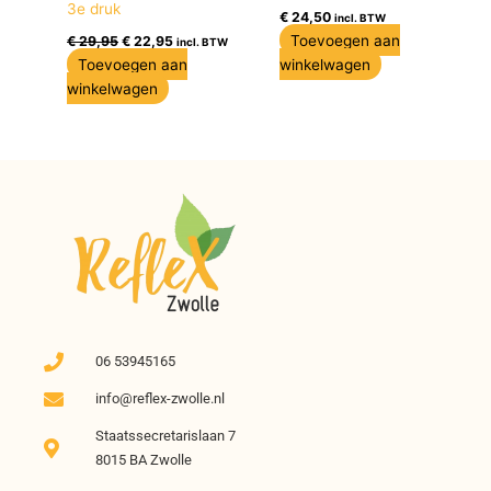
3e druk
€
24,50
incl. BTW
Toevoegen aan
€
29,95
€
22,95
incl. BTW
Toevoegen aan
winkelwagen
winkelwagen
06 53945165
info@reflex-zwolle.nl
Staatssecretarislaan 7
8015 BA Zwolle