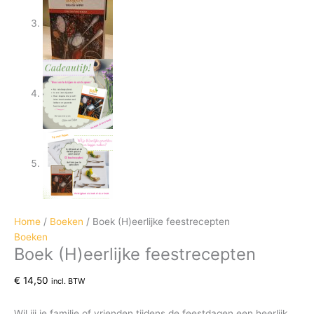
Home
/
Boeken
/ Boek (H)eerlijke feestrecepten
Boeken
Boek (H)eerlijke feestrecepten
€
14,50
incl. BTW
Wil jij je familie of vrienden tijdens de feestdagen een heerlijk