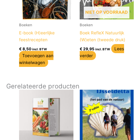
NIET OP VOORRAAD
Boeken
Boeken
E-book (H)eerlijke
Boek RefleX Natuurlijk
feestrecepten
(W)eten (tweede druk)
Lees
€
8,50
€
29,95
incl. BTW
incl. BTW
Toevoegen aan
verder
winkelwagen
Gerelateerde producten