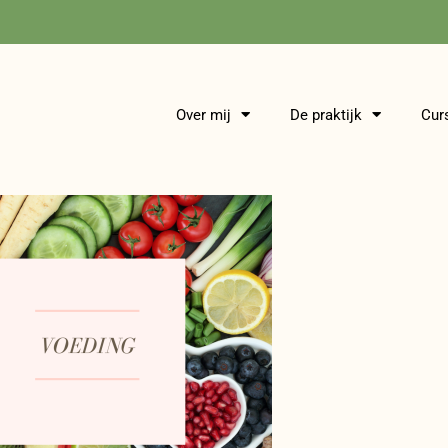
Over mij
De praktijk
Cur